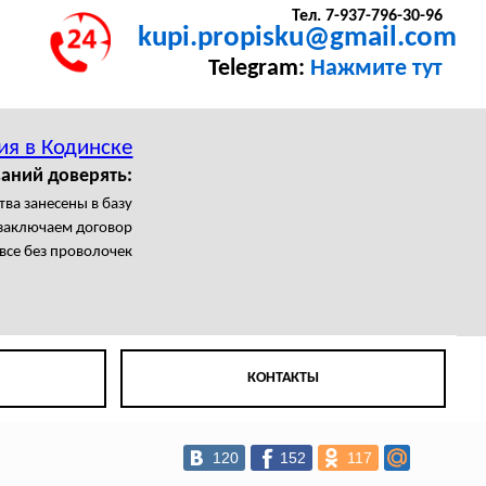
Тел. 7-937-796-30-96
kupi.propisku@gmail.com
Telegram:
Нажмите тут
ия в Кодинске
аний доверять:
тва занесены в базу
заключаем договор
се без проволочек
КОНТАКТЫ
120
152
117