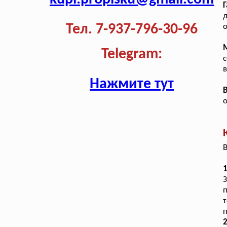
Г
д
Тел. 7-937-796-30-96
о
Telegram:
с
в
Нажмите тут
В
1
п
п
2