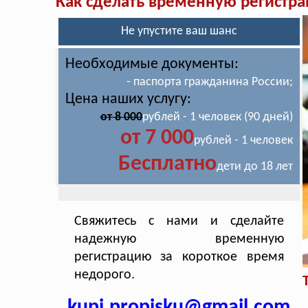
Как сделать временную регистр
Не упустите ваш шанс
Необходимые документы:
- паспорта гражданина России;
Цена наших услугу:
от 8 000
рублей - 1 человек (90 дней)
от 7 000
рублей - 1 человек
Бесплатно
дети до 18 лет
Свяжитесь с нами и сделайте
надежную временную
регистрацию за короткое время
недорого.
kupi.propisku@gmail.com