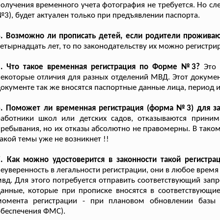
олучения временного учета фотография не требуется. Но сл
3), будет актуален только при предъявлении паспорта.
4. Возможно ли прописать детей, если родители проживаю
етырнадцать лет, то по законодательству их можно регистри
5. Что такое временная регистрация по Форме №3?
Это 
екоторые отличия для разных отделений МВД. Этот докумен
окументе так же вносятся паспортные данные лица, период и 
6. Поможет ли временная регистрация (форма №3) для за
работники школ или детских садов, отказываются приним
ребывания, но их отказы абсолютно не правомерны. В таком
акой темы уже не возникнет !!
. Как можно удостоверится в законности такой регистра
еуверенность в легальности регистрации, они в любое время
вд. Для этого потребуется отправить соответствующий зап
анные, которые при прописке вносятся в соответствующие
момента регистрации - при плановом обновлении базы 
беспечения ФМС).