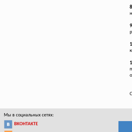
н
р
1
к
1
п
о
С
Мы в социальных сетях:
ВКОНТАКТЕ